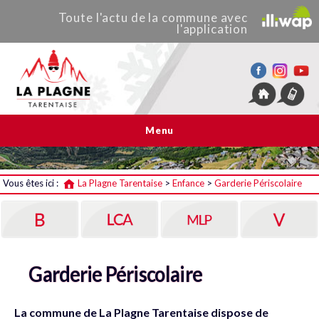
Toute
l'actu de
la commune
avec
l'application
La Plagne Tarentaise
Menu
Vous êtes ici :
La Plagne Tarentaise
>
Enfance
>
Garderie Périscolaire
Garderie Périscolaire
La commune de La Plagne Tarentaise dispose de