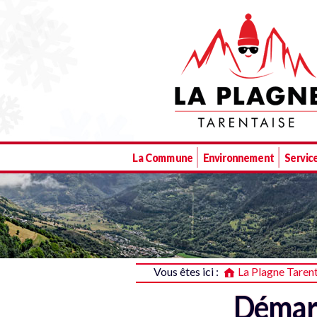
La Plagne Tarentaise
La Commune
Environnement
Service
Vous êtes ici :
La Plagne Taren
Démarc