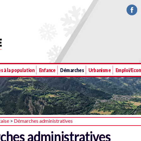
s à la population
Enfance
Démarches
Urbanisme
Emploi/Eco
taise
>
Démarches administratives
hes administratives