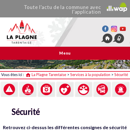
Toute
l'actu de
la commune
avec
l'application
La Plagne Tarentaise
Menu
Vous êtes ici :
La Plagne Tarentaise
>
Services à la population
>
Sécurité
Sécurité
Retrouvez ci-dessus les différentes consignes de sécurité