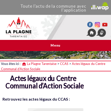
Toute
l'actu de
la commune
avec
l'application
La Plagne Tarentaise
Menu
Vous êtes ici :
La Plagne Tarentaise
>
CCAS
>
Actes légaux du Centre
Communal d’Action Sociale
Actes légaux du Centre
Communal d’Action Sociale
Retrouvez les actes légaux du CCAS :