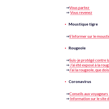
⇒
Vous partez
⇒
Vous revenez
Moustique tigre
⇒
S’informer sur le mousti
Rougeole
⇒
Suis-je protégé contre l
⇒
J’ai été exposé à la roug
⇒
J’ai la rougeole, que dois
Coronavirus
⇒
Conseils aux voyageurs
⇒
Information sur le site 