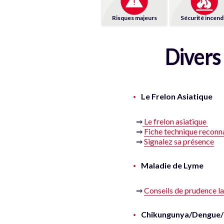
Risques majeurs
Sécurité incend
Divers
Le Frelon Asiatique
⇒
Le frelon asiatique
⇒
Fiche technique reconn
⇒
Signalez sa présence
Maladie de Lyme
⇒
Conseils de prudence la
Chikungunya/Dengue/