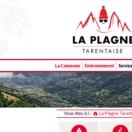
La Plagne Tarentaise
La Commune
Environnement
Service
Vous êtes ici :
La Plagne Taren