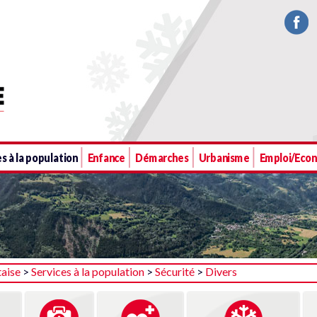
s à la population
Enfance
Démarches
Urbanisme
Emploi/Eco
taise
>
Services à la population
>
Sécurité
>
Divers