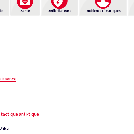
ie
Santé
Défibrillateurs
Incidents climatiques
aissance
 tactique anti-tique
Zika