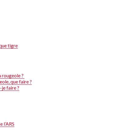
que tigre
a rougeole ?
eole, que faire ?
-je faire ?
de l’ARS