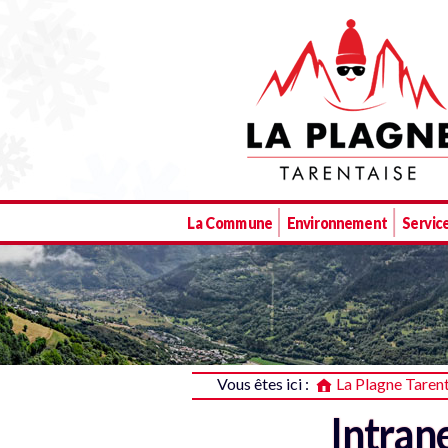
La Plagne Tarentaise
La Commune
Environnement
Service
Vous êtes ici :
La Plagne Taren
Intran