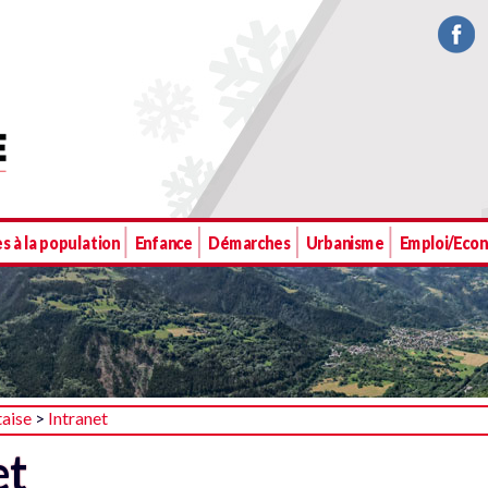
s à la population
Enfance
Démarches
Urbanisme
Emploi/Eco
taise
>
Intranet
et