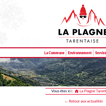
La Plagne Tarentaise
La Commune
Environnement
Service
Vous êtes ici :
La Plagne Taren
← Retour aux actualités