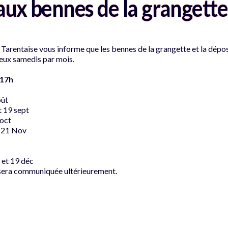
aux bennes de la grangette
arentaise vous informe que les bennes de la grangette et la dépos
eux samedis par mois.
 17h
oût
t 19 sept
 oct
t 21 Nov
 et 19 déc
s sera communiquée ultérieurement.