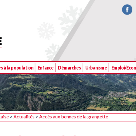
s à la population
Enfance
Démarches
Urbanisme
Emploi/Eco
taise
>
Actualités
>
Accès aux bennes de la grangette