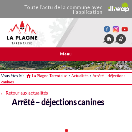
Toute
l'actu de
la commune
avec
l'application
La Plagne Tarentaise
Menu
Vous êtes ici :
La Plagne Tarentaise
>
Actualités
>
Arrêté – déjections
canines
← Retour aux actualités
Arrêté – déjections canines