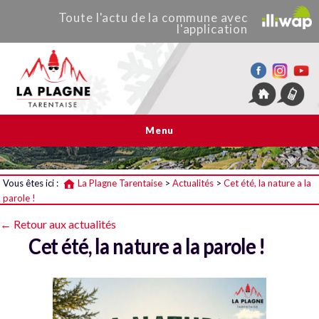
Toute
l'actu de
la commune
avec
l'application
La Plagne Tarentaise
Menu
Vous êtes ici :
La Plagne Tarentaise
>
Actualités
>
Cet été, la nature a la
parole !
← Retour aux actualités
Cet été, la nature a la parole !