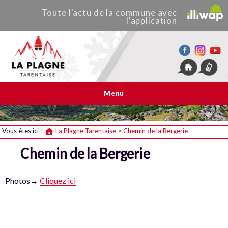
Toute
l'actu de
la commune
avec
l'application
La Plagne Tarentaise
Menu
Vous êtes ici :
La Plagne Tarentaise
>
Chemin de la Bergerie
Chemin de la Bergerie
Photos→
Cliquez ici