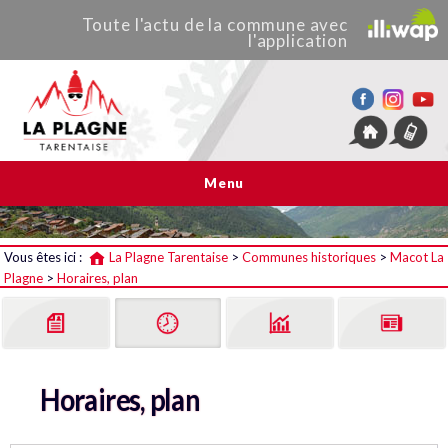
Toute
l'actu de
la commune
avec
l'application
La Plagne Tarentaise
Menu
Vous êtes ici :
La Plagne Tarentaise
>
Communes historiques
>
Macot La
Plagne
>
Horaires, plan
Horaires, plan