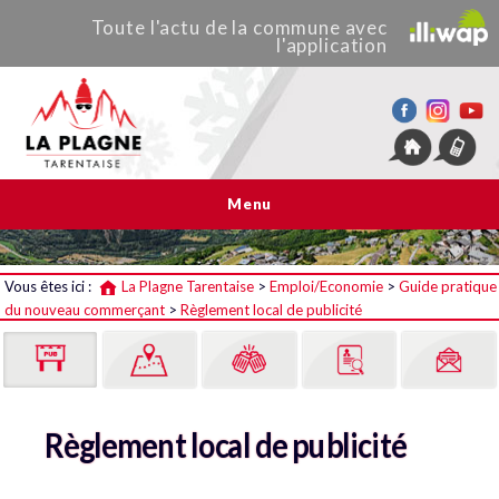
Toute
l'actu de
la commune
avec
l'application
La Plagne Tarentaise
Menu
Vous êtes ici :
La Plagne Tarentaise
>
Emploi/Economie
>
Guide pratique
du nouveau commerçant
>
Règlement local de publicité
Règlement local de publicité