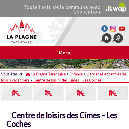
Toute
l'actu de
la commune
avec
l'application
La Plagne Tarentaise
Menu
Vous êtes ici :
La Plagne Tarentaise
>
Enfance
>
Garderies et centres de
loisirs vacanciers
>
Centre de loisirs des Cîmes – Les Coches
Centre de loisirs des Cîmes – Les
Coches