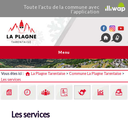
Toute
l'actu de
la commune
avec
l'application
La Plagne Tarentaise
Menu
Vous êtes ici :
La Plagne Tarentaise
>
Commune La Plagne Tarentaise
>
Les services
Les services