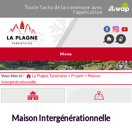
Toute
l'actu de
la commune
avec
l'application
La Plagne Tarentaise
Menu
Vous êtes ici :
La Plagne Tarentaise
>
Projets
>
Maison
Intergénérationnelle
Maison Intergénérationnelle