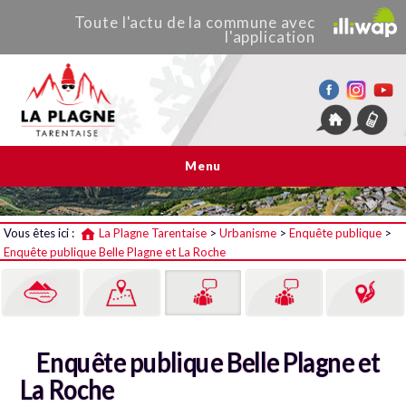
Toute
l'actu de
la commune
avec
l'application
La Plagne Tarentaise
Menu
Vous êtes ici :
La Plagne Tarentaise
>
Urbanisme
>
Enquête publique
>
Enquête publique Belle Plagne et La Roche
Enquête publique Belle Plagne et
La Roche