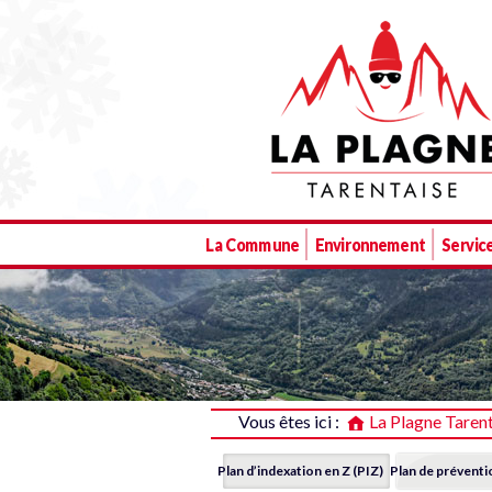
La Plagne Tarentaise
La Commune
Environnement
Service
Vous êtes ici :
La Plagne Taren
Plan d’indexation en Z (PIZ)
Plan de préventi