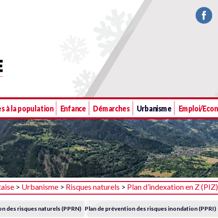
s à la population
Enfance
Démarches
Urbanisme
Emploi/Eco
taise
>
Urbanisme
>
Risques naturels
>
Plan d’indexation en Z (PIZ)
on des risques naturels (PPRN)
Plan de prévention des risques inondation (PPRI)