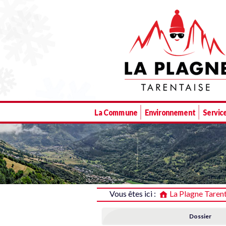
La Plagne Tarentaise
La Commune
Environnement
Service
Vous êtes ici :
La Plagne Taren
Dossier