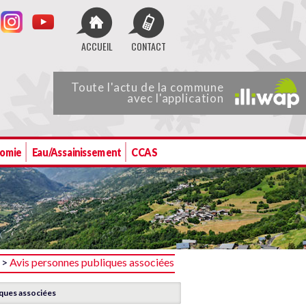
ACCUEIL
CONTACT
Toute
l'actu de
la commune
avec l'application
nomie
Eau/Assainissement
CCAS
>
Avis personnes publiques associées
iques associées