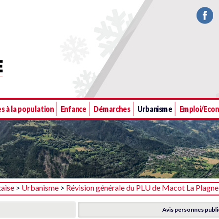
s à la population
Enfance
Démarches
Urbanisme
Emploi/Eco
taise
>
Urbanisme
>
Révision générale du PLU de Macot La Plagne
Avis personnes publ