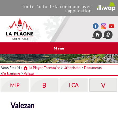
Toute
l'actu de
la commune
avec
l'application
La Plagne Tarentaise
Menu
Vous êtes ici :
La Plagne Tarentaise
>
Urbanisme
>
Documents
d’urbanisme
>
Valezan
Valezan